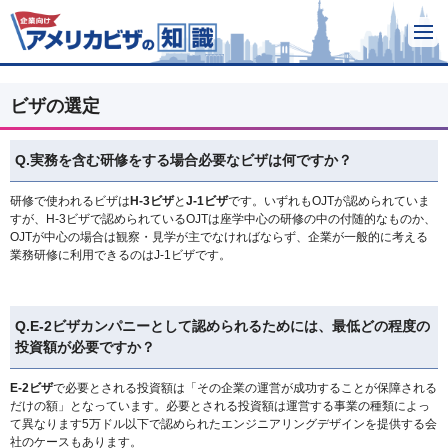
ビザの選定
Q.実務を含む研修をする場合必要なビザは何ですか？
研修で使われるビザは
H-3ビザ
と
J-1ビザ
です。いずれもOJTが認められていま
すが、H-3ビザで認められているOJTは座学中心の研修の中の付随的なものか、
OJTが中心の場合は観察・見学が主でなければならず、企業が一般的に考える
業務研修に利用できるのはJ-1ビザです。
Q.E-2ビザカンパニーとして認められるためには、最低どの程度の
投資額が必要ですか？
E-2ビザ
で必要とされる投資額は「その企業の運営が成功することが保障される
だけの額」となっています。必要とされる投資額は運営する事業の種類によっ
て異なります5万ドル以下で認められたエンジニアリングデザインを提供する会
社のケースもあります。