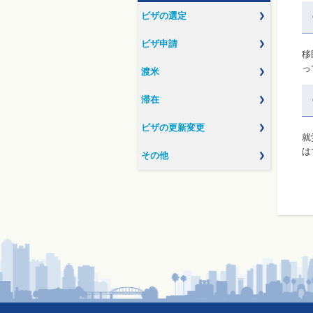
ビザの選定
ビザ申請
移
っ
渡米
滞在
ビザの更新変更
就
は
その他