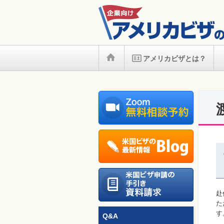
アメリカビザとは？
赴
た
す
Q&A