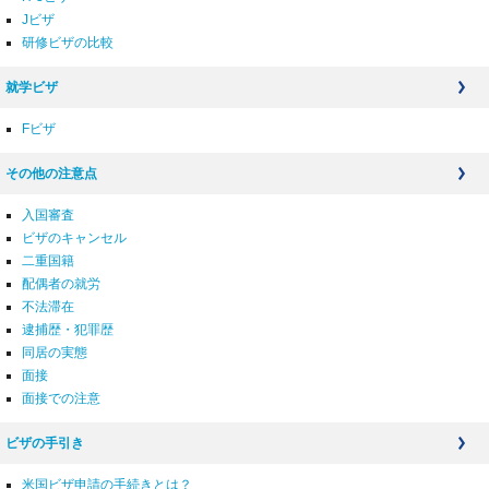
Jビザ
研修ビザの比較
就学ビザ
Fビザ
その他の注意点
入国審査
ビザのキャンセル
二重国籍
配偶者の就労
不法滞在
逮捕歴・犯罪歴
同居の実態
面接
面接での注意
ビザの手引き
米国ビザ申請の手続きとは？