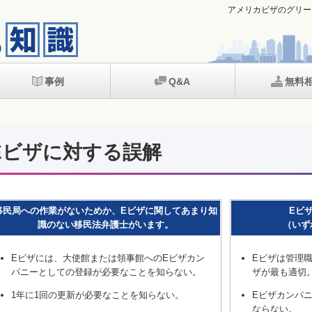
アメリカビザのグリー
事例
Q&A
無料
Eビザに対する誤解
移民局への作業がないためか、Eビザに関してあまり知
Eビ
識のない移民法弁護士がいます。
（いず
Eビザには、大使館または領事館へのEビザカン
Eビザは管理
パニーとしての登録が必要なことを知らない。
ザが最も適切
1年に1回の更新が必要なことを知らない。
Eビザカンパ
ならない。