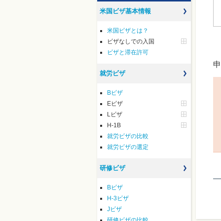
米国ビザ基本情報
米国ビザとは？
ビザなしでの入国
ビザと滞在許可
申
就労ビザ
Bビザ
Eビザ
Lビザ
H-1B
就労ビザの比較
就労ビザの選定
研修ビザ
Bビザ
H-3ビザ
Jビザ
研修ビザの比較