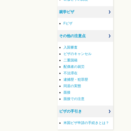
就学ビザ
Fビザ
その他の注意点
入国審査
ビザのキャンセル
二重国籍
配偶者の就労
不法滞在
逮捕歴・犯罪歴
同居の実態
面接
面接での注意
ビザの手引き
米国ビザ申請の手続きとは？