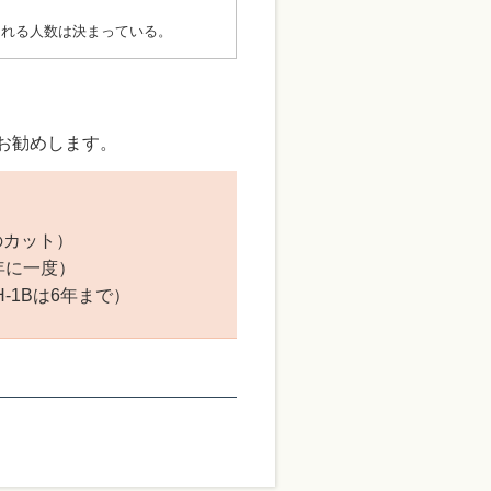
られる人数は決まっている。
お勧めします。
のカット）
年に一度）
-1Bは6年まで）