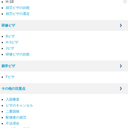
H-1B
就労ビザの比較
就労ビザの選定
研修ビザ
Bビザ
H-3ビザ
Jビザ
研修ビザの比較
就学ビザ
Fビザ
その他の注意点
入国審査
ビザのキャンセル
二重国籍
配偶者の就労
不法滞在