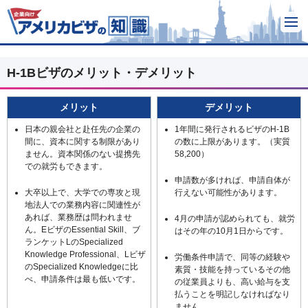
H-1Bビザのメリット・デメリット
メリット
デメリット
日本の親会社と赴任先の企業の
1年間に発行されるビザのH-1B
間に、資本に関する制限があり
の数に上限があります。（実質
ません。資本関係のない提携先
58,200）
での就労もできます。
申請数が多ければ、申請自体が
大卒以上で、大学での専攻と現
行えない可能性があります。
地法人での業務内容に関連性が
あれば、業務歴は問われませ
4月の申請が認められても、就労
ん。EビザのEssential Skill、ブ
はその年の10月1日からです。
ランケットLのSpecialized
Knowledge Professional、Lビザ
労働条件申請で、同等の経験や
のSpecialized Knowledgeに比
素質・技能を持っているその他
べ、申請条件は最も低いです。
の従業員よりも、高い給与を支
払うことを明記しなければなり
ません。