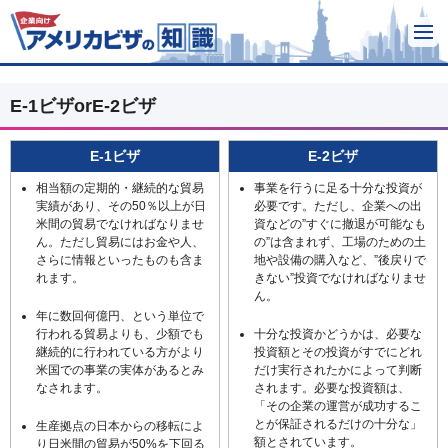
E-1ビザorE-2ビザ
E-1ビザ
E-2ビザ
相当額の定期的・継続的な貿易
事業を行うに足る十分な投資が
実績があり、その50％以上が日
必要です。ただし、企業への出
米間の貿易でなければなりませ
資などの”すぐに撤退が可能なも
ん。ただし貿易にはお金や人、
の”は含まれず、工場のための土
さらに情報といったものも含ま
地や設備の購入など、”後戻りで
れます。
きない”投資でなければなりませ
ん。
年に数回何億円、という単位で
行われる貿易よりも、少額でも
十分な投資かどうかは、必要な
継続的に行われている方がより
投資額とその投資がすでにどれ
米国での事業の実体があるとみ
だけ実行されたかによって判断
なされます。
されます。必要な投資額は、
「その企業の運営が成功するこ
とが保証されるだけの十分な」
生産拠点の日本からの移転によ
額とされています。
り日米間の貿易が50%を下回る