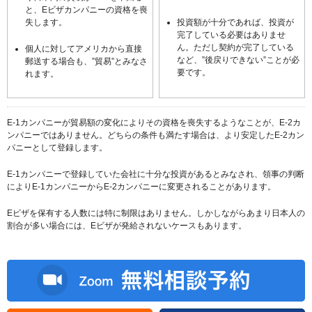
と、Eビザカンパニーの資格を喪
失します。
投資額が十分であれば、投資が
完了している必要はありませ
ん。ただし契約が完了している
個人に対してアメリカから直接
など、”後戻りできない”ことが必
郵送する場合も、”貿易”とみなさ
要です。
れます。
E-1カンパニーが貿易額の変化によりその資格を喪失するようなことが、E-2カ
ンパニーではありません。どちらの条件も満たす場合は、より安定したE-2カン
パニーとして登録します。
E-1カンパニーで登録していた会社に十分な投資があるとみなされ、領事の判断
によりE-1カンパニーからE-2カンパニーに変更されることがあります。
Eビザを保有する人数には特に制限はありません。しかしながらあまり日本人の
割合が多い場合には、Eビザが発給されないケースもあります。