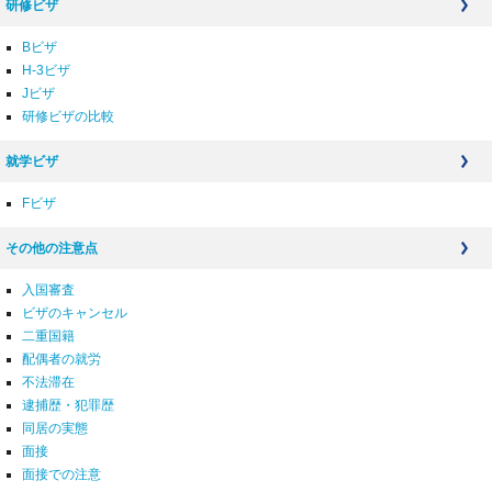
研修ビザ
Bビザ
H-3ビザ
Jビザ
研修ビザの比較
就学ビザ
Fビザ
その他の注意点
入国審査
ビザのキャンセル
二重国籍
配偶者の就労
不法滞在
逮捕歴・犯罪歴
同居の実態
面接
面接での注意