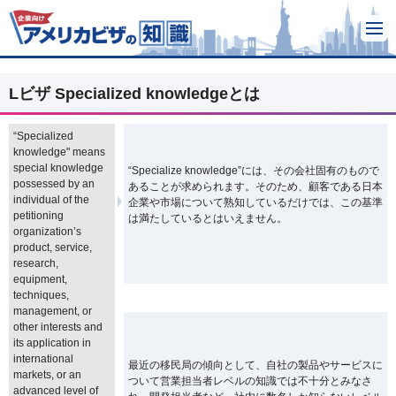
Lビザ Specialized knowledgeとは
“Specialized
knowledge" means
special knowledge
“Specialize knowledge”には、その会社固有のもので
possessed by an
あることが求められます。そのため、顧客である日本
individual of the
企業や市場について熟知しているだけでは、この基準
petitioning
は満たしているとはいえません。
organization’s
product, service,
research,
equipment,
techniques,
management, or
other interests and
its application in
international
最近の移民局の傾向として、自社の製品やサービスに
markets, or an
ついて営業担当者レベルの知識では不十分とみなさ
advanced level of